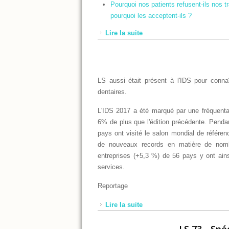
Pourquoi nos patients refusent-ils nos tr
pourquoi les acceptent-ils ?
Lire la suite
de LS 74 - Juin 2017
LS aussi était présent à l'IDS pour connaî
dentaires.
L'IDS 2017 a été marqué par une fréquentat
6% de plus que l'édition précédente. Penda
pays ont visité le salon mondial de référen
de nouveaux records en matière de nom
entreprises (+5,3 %) de 56 pays y ont ains
services.
Reportage
Lire la suite
de Reportage de l'IDS 2017
LS 73 - Sp