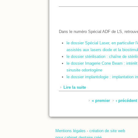
Dans le numéro Spécial ADF de LS, retrouv
le dossier Spécial Laser, en particulier l
assistés aux lasers diode et la biostimul
le dossier stérilisation : chaîne de stér
le dossier Imagerie Cone Beam : intérêt
sinusite odontogène
le dossier implantologie : implantation
Lire la suite
de LS 72 - Spécial ADF 201
Pages
« premier
‹ précédent
Mentions légales
-
création de site web
pour cabinet dentaire créé
par