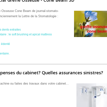
ffe Osseuse Cone Beam de journal-stomato-
ciennement la Lettre de la Stomatologie :
s dents extraites
ire : le soft brushing et apical mattress
e édenté
entaire.
 Osseuse - Cone Beam 3D
penses du cabinet? Quelles assurances sinistres?
chine ou faites des travaux dans votre cabinet...
épenses du cabinet? Quelles assurances sinistres?