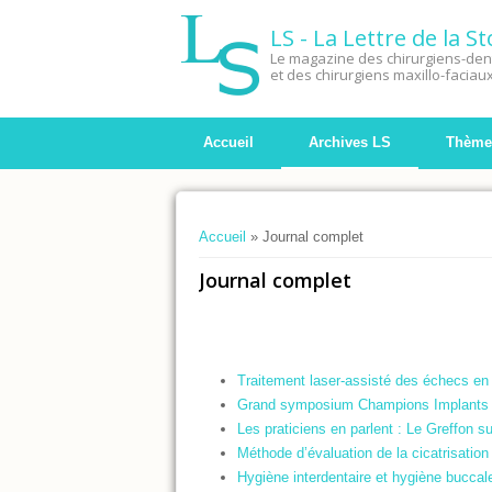
LS - La Lettre de la 
Le magazine des chirurgiens-dent
et des chirurgiens maxillo-faciau
Accueil
Archives LS
Thème
Vous êtes ici
Accueil
» Journal complet
Journal complet
Traitement laser-assisté des échecs en 
Grand symposium Champions Implants
Les praticiens en parlent : Le Greffon s
Méthode d’évaluation de la cicatrisation 
Hygiène interdentaire et hygiène buccal