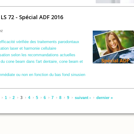
LS 72 - Spécial ADF 2016
ez
'efficacité vérifiée des traitements parodontaux
ation laser et harmonie cellulaire
ilisation selon les recommandations actuelles
 du cone beam dans l'art dentaire, cone beam et
 immédiate ou non en fonction du bas fond sinusien
6
1
2
3
4
5
6
7
8
9
suivant ›
dernier »