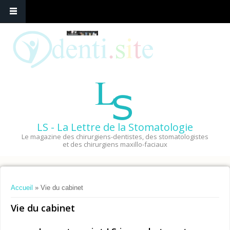
LS - La Lettre de la Stomatologie
Le magazine des chirurgiens-dentistes, des stomatologistes
et des chirurgiens maxillo-faciaux
Vous êtes ici
Accueil
» Vie du cabinet
Vie du cabinet