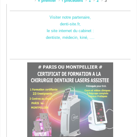
Pages
« premier
‹ précédent
1
2
3
Visiter notre partenaire,
denti-site.fr,
le site internet du cabinet :
dentiste, médecin, kiné, ....