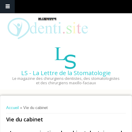
LS - La Lettre de la Stomatologie
Le magazine des chirurgiens-dentistes, des stomatologistes
et des chirurgiens maxillo-faciaux
Vous êtes ici
Accueil
» Vie du cabinet
Vie du cabinet