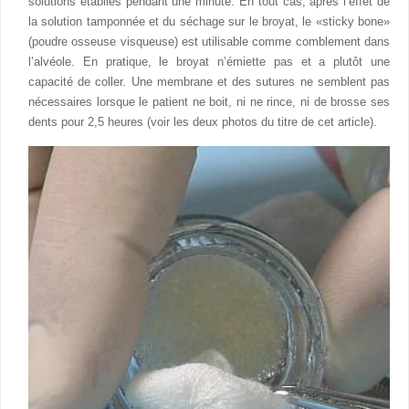
solutions établies pendant une minute. En tout cas, après l’effet de
la solution tamponnée et du séchage sur le broyat, le «sticky bone»
(poudre osseuse visqueuse) est utilisable comme comblement dans
l’alvéole. En pratique, le broyat n’émiette pas et a plutôt une
capacité de coller. Une membrane et des sutures ne semblent pas
nécessaires lorsque le patient ne boit, ni ne rince, ni de brosse ses
dents pour 2,5 heures (voir les deux photos du titre de cet article).