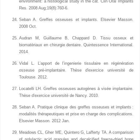
environment: a histological study in the cat. Clin Oral Implants
Res. 2008 Aug;19(8):760-6.
Seban A. Greffes osseuses et implants. Elsevier Masson.
2008 Oct.
Audran M, Guillaume B, Chappard D. Tissu osseux et
biomatériaux en chirurgie dentaire. Quintessence International.
2014.
Vidal L. L’apport de l’ingenierie tissulaire en régénération
osseuse pré-implantaire. Thèse d'exercice université de
Toulouse. 2012.
Locatelli LH. Greffes osseuses autogènes à visée implantaire.
Thèse d'exercice université de Nancy. 2010.
Seban A. Pratique clinique des greffes osseuses et implants :
modalités thérapeutiques et prise en charge des complications.
Elsevier Masson. 2012 Jan.
Meadows CL, Gher ME, Quintero G, Lafferty TA. A comparison
of polylactic acid granules and decalcified freeze-dried bone