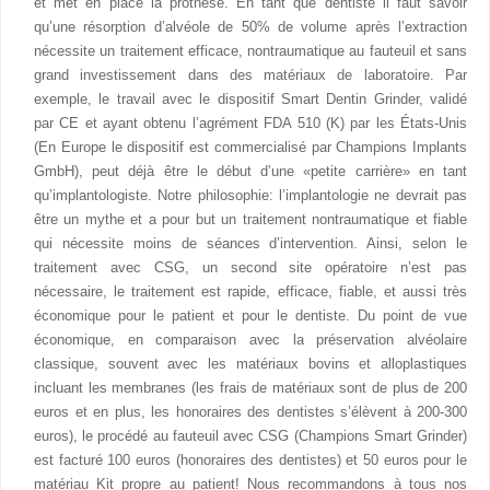
et met en place la prothèse. En tant que dentiste il faut savoir
qu’une résorption d’alvéole de 50% de volume après l’extraction
nécessite un traitement efficace, nontraumatique au fauteuil et sans
grand investissement dans des matériaux de laboratoire. Par
exemple, le travail avec le dispositif Smart Dentin Grinder, validé
par CE et ayant obtenu l’agrément FDA 510 (K) par les États-Unis
(En Europe le dispositif est commercialisé par Champions Implants
GmbH), peut déjà être le début d’une «petite carrière» en tant
qu’implantologiste. Notre philosophie: l’implantologie ne devrait pas
être un mythe et a pour but un traitement nontraumatique et fiable
qui nécessite moins de séances d’intervention. Ainsi, selon le
traitement avec CSG, un second site opératoire n’est pas
nécessaire, le traitement est rapide, efficace, fiable, et aussi très
économique pour le patient et pour le dentiste. Du point de vue
économique, en comparaison avec la préservation alvéolaire
classique, souvent avec les matériaux bovins et alloplastiques
incluant les membranes (les frais de matériaux sont de plus de 200
euros et en plus, les honoraires des dentistes s’élèvent à 200-300
euros), le procédé au fauteuil avec CSG (Champions Smart Grinder)
est facturé 100 euros (honoraires des dentistes) et 50 euros pour le
matériau Kit propre au patient! Nous recommandons à tous nos