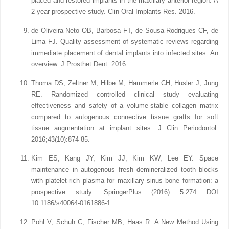
placed and restored implants in the maxillary anterior region: A
2-year prospective study. Clin Oral Implants Res. 2016.
de Oliveira-Neto OB, Barbosa FT, de Sousa-Rodrigues CF, de
Lima FJ. Quality assessment of systematic reviews regarding
immediate placement of dental implants into infected sites: An
overview. J Prosthet Dent. 2016
Thoma DS, Zeltner M, Hilbe M, Hammerle CH, Husler J, Jung
RE. Randomized controlled clinical study evaluating
effectiveness and safety of a volume-stable collagen matrix
compared to autogenous connective tissue grafts for soft
tissue augmentation at implant sites. J Clin Periodontol.
2016;43(10):874-85.
Kim ES, Kang JY, Kim JJ, Kim KW, Lee EY. Space
maintenance in autogenous fresh demineralized tooth blocks
with platelet‑rich plasma for maxillary sinus bone formation: a
prospective study. SpringerPlus (2016) 5:274 DOI
10.1186/s40064-0161886-1
Pohl V, Schuh C, Fischer MB, Haas R. A New Method Using