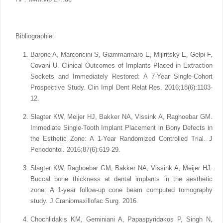
Bibliographie:
Barone A, Marconcini S, Giammarinaro E, Mijiritsky E, Gelpi F,
Covani U. Clinical Outcomes of Implants Placed in Extraction
Sockets and Immediately Restored: A 7-Year Single-Cohort
Prospective Study. Clin Impl Dent Relat Res. 2016;18(6):1103-
12.
Slagter KW, Meijer HJ, Bakker NA, Vissink A, Raghoebar GM.
Immediate Single-Tooth Implant Placement in Bony Defects in
the Esthetic Zone: A 1-Year Randomized Controlled Trial. J
Periodontol. 2016;87(6):619-29.
Slagter KW, Raghoebar GM, Bakker NA, Vissink A, Meijer HJ.
Buccal bone thickness at dental implants in the aesthetic
zone: A 1-year follow-up cone beam computed tomography
study. J Craniomaxillofac Surg. 2016.
Chochlidakis KM, Geminiani A, Papaspyridakos P, Singh N,