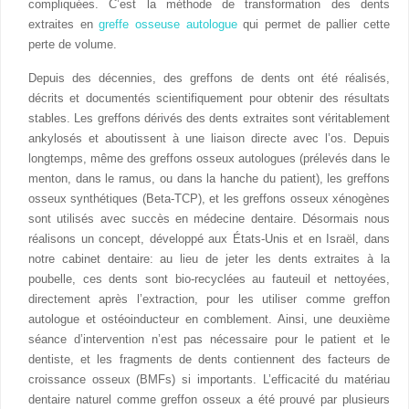
compliquées. C’est la méthode de transformation des dents
extraites en
greffe osseuse autologue
qui permet de pallier cette
perte de volume.
Depuis des décennies, des greffons de dents ont été réalisés,
décrits et documentés scientifiquement pour obtenir des résultats
stables. Les greffons dérivés des dents extraites sont véritablement
ankylosés et aboutissent à une liaison directe avec l’os. Depuis
longtemps, même des greffons osseux autologues (prélevés dans le
menton, dans le ramus, ou dans la hanche du patient), les greffons
osseux synthétiques (Beta-TCP), et les greffons osseux xénogènes
sont utilisés avec succès en médecine dentaire. Désormais nous
réalisons un concept, développé aux États-Unis et en Israël, dans
notre cabinet dentaire: au lieu de jeter les dents extraites à la
poubelle, ces dents sont bio-recyclées au fauteuil et nettoyées,
directement après l’extraction, pour les utiliser comme greffon
autologue et ostéoinducteur en comblement. Ainsi, une deuxième
séance d’intervention n’est pas nécessaire pour le patient et le
dentiste, et les fragments de dents contiennent des facteurs de
croissance osseux (BMFs) si importants. L’efficacité du matériau
dentaire naturel comme greffon osseux a été prouvé par plusieurs