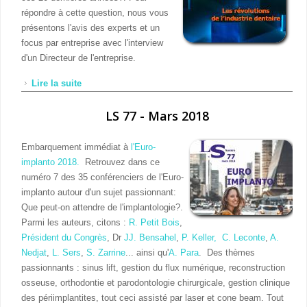
répondre à cette question, nous vous
présentons l'avis des experts et un
focus par entreprise avec l'interview
d'un Directeur de l'entreprise.
Lire la suite
de LS 78 - Juin 2018
LS 77 - Mars 2018
Embarquement immédiat à
l'Euro-
implanto 2018.
Retrouvez dans ce
numéro 7 des 35 conférenciers de l'Euro-
implanto autour d'un sujet passionnant:
Que peut-on attendre de l'implantologie?.
Parmi les auteurs, citons :
R. Petit Bois
,
Président du Congrès
, Dr
JJ. Bensahel
,
P. Keller,
C. Leconte
,
A.
Nedjat
,
L. Sers
,
S. Zarrine
... ainsi qu'
A. Para
. Des thèmes
passionnants : sinus lift, gestion du flux numérique, reconstruction
osseuse, orthodontie et parodontologie chirurgicale, gestion clinique
des périimplantites, tout ceci assisté par laser et cone beam. Tout