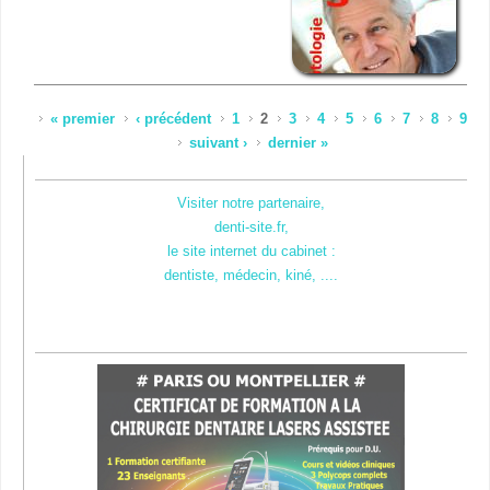
Pages
« premier
‹ précédent
1
2
3
4
5
6
7
8
9
suivant ›
dernier »
Visiter notre partenaire,
denti-site.fr,
le site internet du cabinet :
dentiste, médecin, kiné, ....