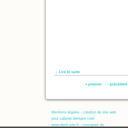
Lire la suite
de Parution LS 62 - Juin 2
Pages
« premier
‹ précédent
Mentions légales
-
création de site web
pour cabinet dentaire créé
par
www.denti-site.fr
-
consignes de