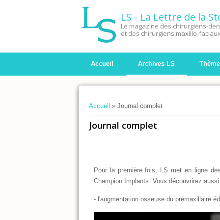
LS - La Lettre de la 
Le magazine des chirurgiens-dent
et des chirurgiens maxillo-faciau
Accueil
Archives LS
Thème
Vous êtes ici
Accueil
» Journal complet
Journal complet
Pour la première fois, LS met en ligne des
Champion Implants. Vous découvrirez aussi d
- l'augmentation osseuse du prémaxillaire é