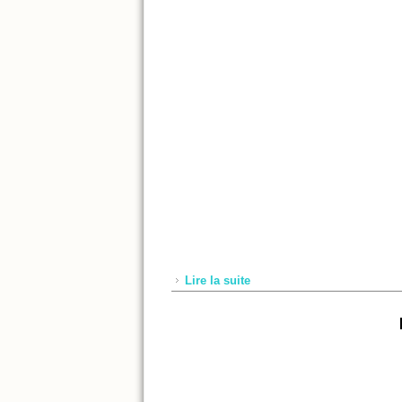
Lire la suite
de Parution LS 63 - Septe