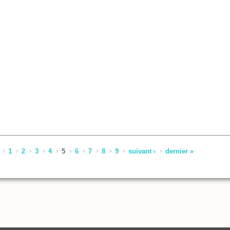
014
1
2
3
4
5
6
7
8
9
suivant ›
dernier »