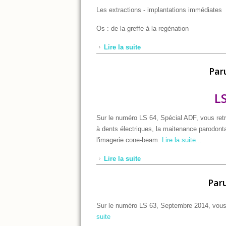
Les extractions - implantations immédiates
Os : de la greffe à la regénation
Lire la suite
de LS 65 Spécial greffe os
Par
LS
Sur le numéro LS 64, Spécial ADF, vous retr
à dents électriques, la maitenance parodontale
l'imagerie cone-beam.
Lire la suite...
Lire la suite
de Parution LS 64 - Novem
Par
Sur le numéro LS 63, Septembre 2014, vous t
suite