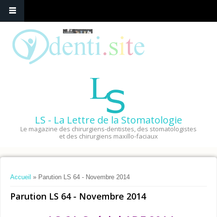
LS - La Lettre de la Stomatologie
Le magazine des chirurgiens-dentistes, des stomatologistes
et des chirurgiens maxillo-faciaux
Vous êtes ici
Accueil
» Parution LS 64 - Novembre 2014
Parution LS 64 - Novembre 2014