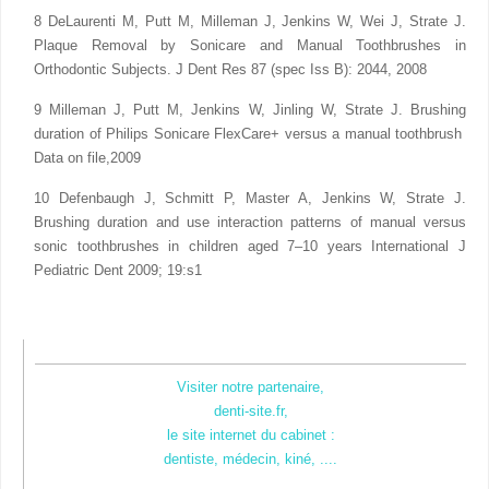
8 DeLaurenti M, Putt M, Milleman J, Jenkins W, Wei J, Strate J.
Plaque Removal by Sonicare and Manual Toothbrushes in
Orthodontic Subjects. J Dent Res 87 (spec Iss B): 2044, 2008
9 Milleman J, Putt M, Jenkins W, Jinling W, Strate J. Brushing
duration of Philips Sonicare FlexCare+ versus a manual toothbrush
Data on file,2009
10 Defenbaugh J, Schmitt P, Master A, Jenkins W, Strate J.
Brushing duration and use interaction patterns of manual versus
sonic toothbrushes in children aged 7–10 years International J
Pediatric Dent 2009; 19:s1
Visiter notre partenaire,
denti-site.fr,
le site internet du cabinet :
dentiste, médecin, kiné, ....