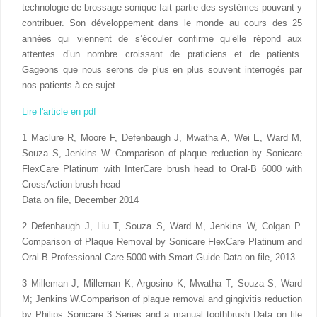
technologie de brossage sonique fait partie des systèmes pouvant y
contribuer. Son développement dans le monde au cours des 25
années qui viennent de s’écouler confirme qu’elle répond aux
attentes d’un nombre croissant de praticiens et de patients.
Gageons que nous serons de plus en plus souvent interrogés par
nos patients à ce sujet.
Lire l'article en pdf
1 Maclure R, Moore F, Defenbaugh J, Mwatha A, Wei E, Ward M,
Souza S, Jenkins W. Comparison of plaque reduction by Sonicare
FlexCare Platinum with InterCare brush head to Oral-B 6000 with
CrossAction brush head
Data on file, December 2014
2 Defenbaugh J, Liu T, Souza S, Ward M, Jenkins W, Colgan P.
Comparison of Plaque Removal by Sonicare FlexCare Platinum and
Oral-B Professional Care 5000 with Smart Guide Data on file, 2013
3 Milleman J; Milleman K; Argosino K; Mwatha T; Souza S; Ward
M; Jenkins W.Comparison of plaque removal and gingivitis reduction
by Philips Sonicare 3 Series and a manual toothbrush Data on file