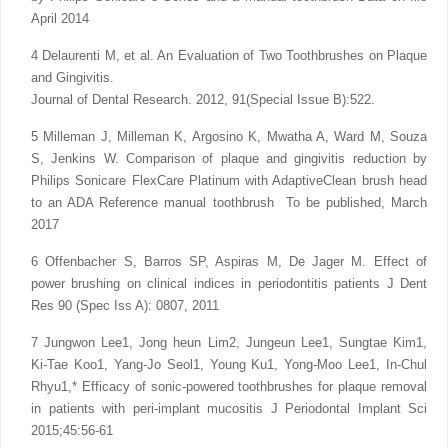
April 2014
4 Delaurenti M, et al. An Evaluation of Two Toothbrushes on Plaque
and Gingivitis.
Journal of Dental Research. 2012, 91(Special Issue B):522.
5 Milleman J, Milleman K, Argosino K, Mwatha A, Ward M, Souza
S, Jenkins W. Comparison of plaque and gingivitis reduction by
Philips Sonicare FlexCare Platinum with AdaptiveClean brush head
to an ADA Reference manual toothbrush To be published, March
2017
6 Offenbacher S, Barros SP, Aspiras M, De Jager M. Effect of
power brushing on clinical indices in periodontitis patients J Dent
Res 90 (Spec Iss A): 0807, 2011
7 Jungwon Lee1, Jong heun Lim2, Jungeun Lee1, Sungtae Kim1,
Ki-Tae Koo1, Yang-Jo Seol1, Young Ku1, Yong-Moo Lee1, In-Chul
Rhyu1,* Efficacy of sonic-powered toothbrushes for plaque removal
in patients with peri-implant mucositis J Periodontal Implant Sci
2015;45:56-61