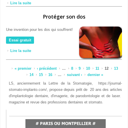
Lire la suite
de Comment reprendre les échecs d’implants et de
greffes sans greffer?
Protéger son dos
Une invention pour les dos qui souffrent!
Essai gratuit
Lire la suite
de Protéger son dos
Pages
« premier
‹ précédent
…
8
9
10
11
12
13
14
15
16
…
suivant ›
dernier »
LS, anciennement la Lettre de la Stomatogie, https://journal-
stomato-implanto.com/, propose depuis prêt de 20 ans des articles
d'implantologie dentaire, d'imagerie, de parodontologie et de laser.
magazine et revue des professions dentaires et stomato.