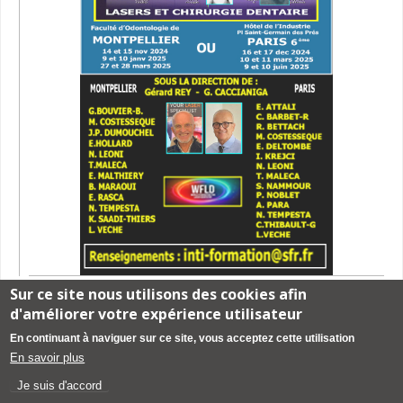
Sur ce site nous utilisons des cookies afin
d'améliorer votre expérience utilisateur
Mentions légales
-
création de site web pour cabinet dentaire créé
par
En continuant à naviguer sur ce site, vous acceptez cette utilisation
www.denti-site.fr
-
consignes de rédaction d'article
-
Contacter le site
En savoir plus
Je suis d'accord