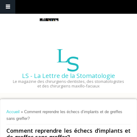
LS - La Lettre de la Stomatologie
Le magazine des chirurgiens-dentistes, des stomatologistes
et des chirurgiens maxillo-faciaux
Vous êtes ici
Accueil
» Comment reprendre les échecs d’implants et de greffes
sans greffer?
Comment reprendre les échecs d’implants et
de greffes sans greffer?