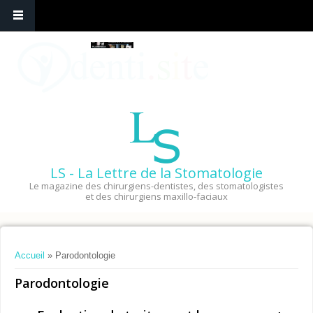
LS - La Lettre de la Stomatologie
Le magazine des chirurgiens-dentistes, des stomatologistes
et des chirurgiens maxillo-faciaux
Vous êtes ici
Accueil
» Parodontologie
Parodontologie