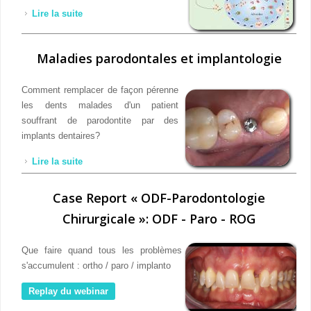
Lire la suite
de Existe-t-il une prédisposition entre maladies
parodontales et détresse respiratoire liée au covid-
19?
Maladies parodontales et implantologie
Comment remplacer de façon pérenne
les dents malades d'un patient
souffrant de parodontite par des
implants dentaires?
Lire la suite
de Maladies parodontales et implantologie
Case Report « ODF-Parodontologie
Chirurgicale »: ODF - Paro - ROG
Que faire quand tous les problèmes
s'accumulent : ortho / paro / implanto
Replay du webinar