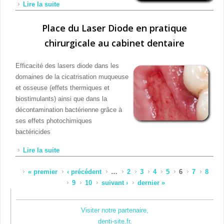
Lire la suite
de Case Report « ODF-Parodontologie Chirurgicale
»: ODF - Paro - ROG
Place du Laser Diode en pratique
chirurgicale au cabinet dentaire
Efficacité des lasers diode dans les
domaines de la cicatrisation muqueuse
et osseuse (effets thermiques et
biostimulants) ainsi que dans la
décontamination bactérienne grâce à
ses effets photochimiques
bactéricides
Lire la suite
de Place du Laser Diode en pratique chirurgicale au
cabinet dentaire
Pages
« premier
‹ précédent
…
2
3
4
5
6
7
8
9
10
suivant ›
dernier »
Visiter notre partenaire,
denti-site.fr,