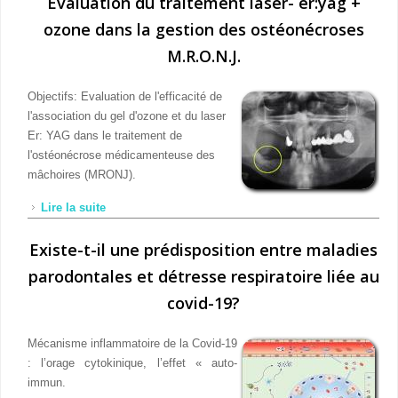
Evaluation du traitement laser- er:yag +
ozone dans la gestion des ostéonécroses
M.R.O.N.J.
Objectifs: Evaluation de l'efficacité de
l'association du gel d'ozone et du laser
Er: YAG dans le traitement de
l'ostéonécrose médicamenteuse des
mâchoires (MRONJ).
Lire la suite
de Evaluation du traitement laser- er:yag + ozone
dans la gestion des ostéonécroses M.R.O.N.J.
Existe-t-il une prédisposition entre maladies
parodontales et détresse respiratoire liée au
covid-19?
Mécanisme inflammatoire de la Covid-19
: l’orage cytokinique, l’effet « auto-
immun.