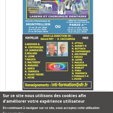
Sur ce site nous utilisons des cookies afin
d'améliorer votre expérience utilisateur
Mentions légales
-
création de site web pour cabinet dentaire créé
par
En continuant à naviguer sur ce site, vous acceptez cette utilisation
www.denti-site.fr
-
consignes de rédaction d'article
-
Contacter le site