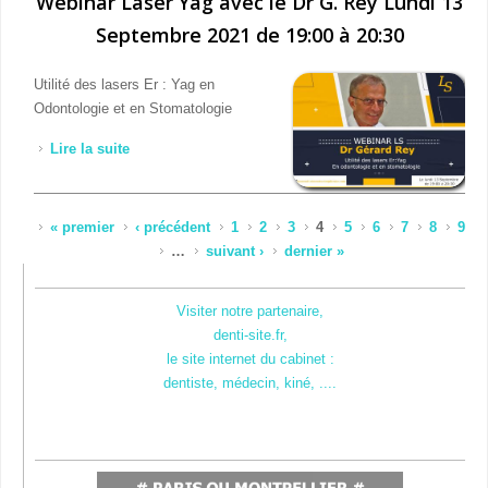
Webinar Laser Yag avec le Dr G. Rey Lundi 13
Septembre 2021 de 19:00 à 20:30
Utilité des lasers Er : Yag en
Odontologie et en Stomatologie
Lire la suite
de Webinar Laser Yag avec le Dr G. Rey Lundi 13
Septembre 2021 de 19:00 à 20:30
Pages
« premier
‹ précédent
1
2
3
4
5
6
7
8
9
…
suivant ›
dernier »
Visiter notre partenaire,
denti-site.fr,
le site internet du cabinet :
dentiste, médecin, kiné, ....