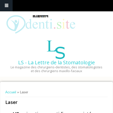
LS - La Lettre de la Stomatologie
Le magazine des chirurgiens-dentistes, des stomatologistes
et des chirurgiens maxillo-faciaux
Vous êtes ici
Accueil
» Laser
Laser