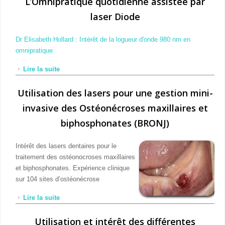
L’Omnipratique quotidienne assistée par
laser Diode
Dr Elisabeth Hollard
: Intérêt de la logueur d'onde 980 nm en
omnipratique
Lire la suite
de L’Omnipratique quotidienne assistée par laser
Diode
Utilisation des lasers pour une gestion mini-
invasive des Ostéonécroses maxillaires et
biphosphonates (BRONJ)
Intérêt des lasers dentaires pour le
traitement des ostéonocroses maxillaires
et biphosphonates. Expérience clinique
sur 104 sites d’ostéonécrose
Lire la suite
de Utilisation des lasers pour une gestion mini-
invasive des Ostéonécroses maxillaires et
Utilisation et intérêt des différentes
biphosphonates (BRONJ)