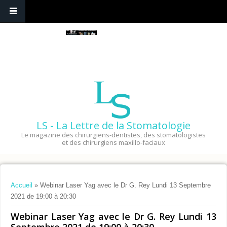
LS - La Lettre de la Stomatologie
Le magazine des chirurgiens-dentistes, des stomatologistes
et des chirurgiens maxillo-faciaux
Vous êtes ici
Accueil
» Webinar Laser Yag avec le Dr G. Rey Lundi 13 Septembre
2021 de 19:00 à 20:30
Webinar Laser Yag avec le Dr G. Rey Lundi 13
Septembre 2021 de 19:00 à 20:30