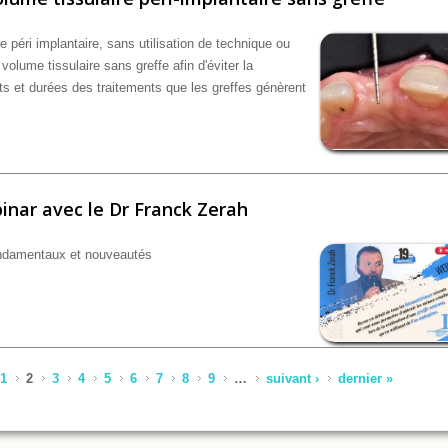
e péri implantaire, sans utilisation de technique ou
volume tissulaire sans greffe afin d'éviter la
ûts et durées des traitements que les greffes génèrent
tissulaire péri-implantaire sans greffe
inar avec le Dr Franck Zerah
ondamentaux et nouveautés
ck Zerah
1
2
3
4
5
6
7
8
9
…
suivant ›
dernier »