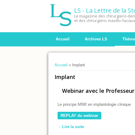
LS - La Lettre de la 
Le magazine des chirurgiens-dent
et des chirurgiens maxillo-faciau
Accueil
Archives LS
Thème
Vous êtes ici
Accueil
» Implant
Implant
Webinar avec le Professeur
Le principe MIMI en implantologie clinique
REPLAY du webinar
Lire la suite
de Webinar avec le Profess