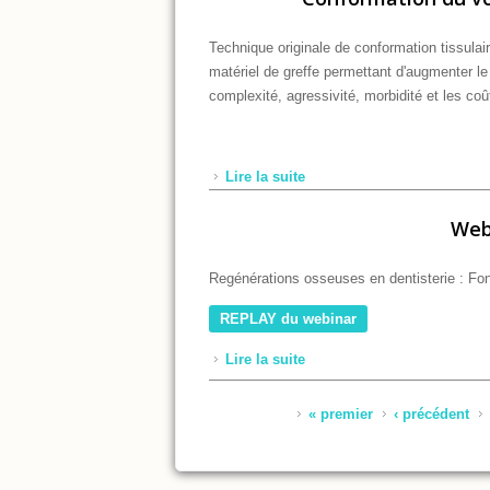
Technique originale de conformation tissulair
matériel de greffe permettant d'augmenter le 
complexité, agressivité, morbidité et les co
Lire la suite
de Conformation du volume 
Web
Regénérations osseuses en dentisterie : F
REPLAY du webinar
Lire la suite
de Webinar avec le Dr Fran
Pages
« premier
‹ précédent