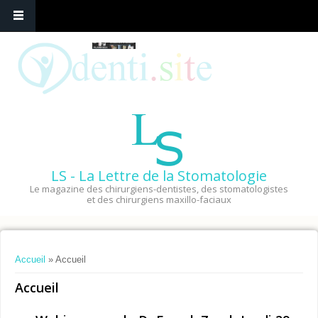
LS - La Lettre de la Stomatologie
Le magazine des chirurgiens-dentistes, des stomatologistes
et des chirurgiens maxillo-faciaux
Vous êtes ici
Accueil
» Accueil
Accueil