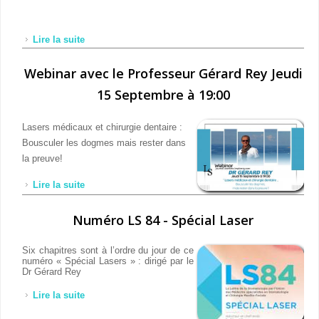
Lire la suite
de Conformation du volume tissulaire péri-
implantaire sans greffe
Webinar avec le Professeur Gérard Rey Jeudi
15 Septembre à 19:00
Lasers médicaux et chirurgie dentaire :
Bousculer les dogmes mais rester dans
la preuve!
Lire la suite
de Webinar avec le Professeur Gérard Rey Jeudi 15
Septembre à 19:00
Numéro LS 84 - Spécial Laser
Six chapitres sont à l’ordre du jour de ce
numéro « Spécial Lasers » : dirigé par le
Dr Gérard Rey
Lire la suite
de Numéro LS 84 - Spécial Laser