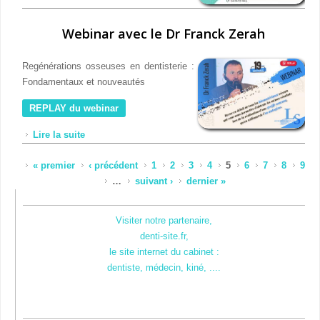
Webinar avec le Dr Franck Zerah
Regénérations osseuses en dentisterie :
Fondamentaux et nouveautés
REPLAY du webinar
Lire la suite
de Webinar avec le Dr Franck Zerah
Pages
« premier
‹ précédent
1
2
3
4
5
6
7
8
9
…
suivant ›
dernier »
Visiter notre partenaire,
denti-site.fr,
le site internet du cabinet :
dentiste, médecin, kiné, ....