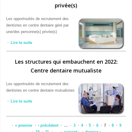
privée(s)
Les opportnuités de recrutement des
dentistes en centre dentaire géré par
une/des personne(s) privée(s)
Lire la suite
de Les structures qui embauchent en 2022: Centre
dentaire géré par une/des personne(s) privée(s)
Les structures qui embauchent en 2022:
Centre dentaire mutualiste
Les opportnuités de recrutement des
dentistes en centre dentaire mutualistes
Lire la suite
de Les structures qui embauchent en 2022: Centre
dentaire mutualiste
Pages
« premier
‹ précédent
…
3
4
5
6
7
8
9
10
11
…
suivant ›
dernier »