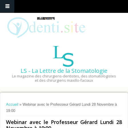
LS - La Lettre de la Stomatologie
Le magazine des chirurgiens-dentistes, des stomatologistes
et des chirurgiens maxillo-faciaux
Vous êtes ici
Accueil
» Webinar avec le Professeur Gérard Lundi 28 Novembre à
19:00
Webinar avec le Professeur Gérard Lundi 28
Novembre à 19:00