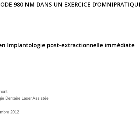
IODE 980 NM DANS UN EXERCICE D’OMNIPRATIQU
R DIODE 980 NM DANS UN EXERCICE D’OMNIPRATIQUE
 en Implantologie post-extractionnelle immédiate
umont
gie Dentaire Laser Assistée
vembre 2012