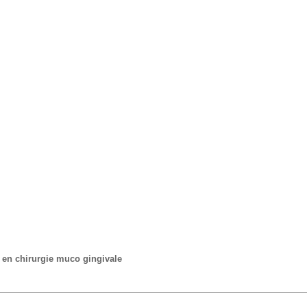
ms en chirurgie muco gingivale
 des lasers Erbiums en chirurgie muco gingivale