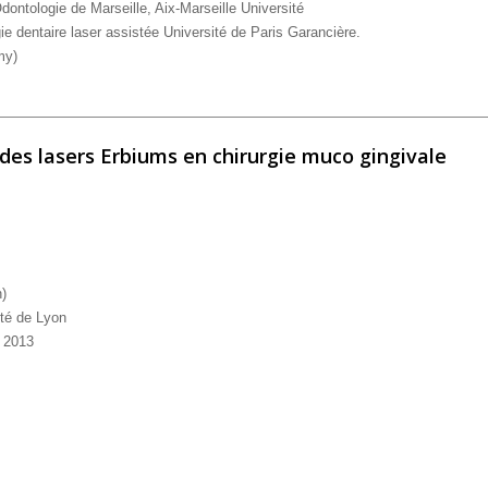
’Odontologie
de Marseille, Aix-Marseille
Université
gie dentaire
laser assistée Université de
Paris Garancière.
my)
diodes dans les actes de biopsie et d’exerèse des tumeurs bénignes
n des lasers Erbiums en chirurgie muco gingivale
n)
lté de Lyon
s 2013