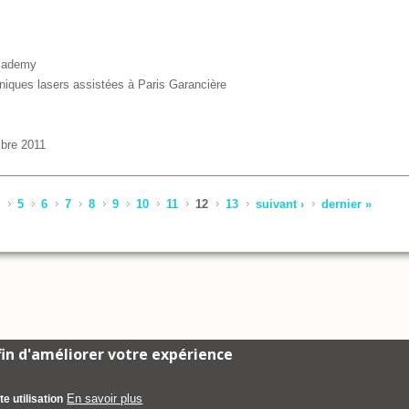
Academy
niques lasers assistées à Paris Garancière
mbre 2011
OMNIPRATIQUE CONSERVATRICE LASERS ASSISTEE
5
6
7
8
9
10
11
12
13
suivant ›
dernier »
afin d'améliorer votre expérience
En savoir plus
e utilisation