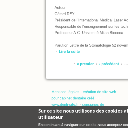
Auteur:
Gérard REY
Président de l’International Medical Laser 
Responsable de l’enseignement sur les tech
Professeur A.C. Université Milan Bicocca
Parution Lettre de la Stomatologie 52 nove
Lire la suite
de VERS UNE NOUVELLE 
Pages
« premier
‹ précédent
…
Mentions légales
-
création de site web
pour cabinet dentaire créé
par
www.denti-site.fr
-
consignes de
Sur ce site nous utilisons des cookies 
rédaction d'article
-
Contacter le site
utilisateur
En continuant à naviguer sur ce site, vous acceptez cett