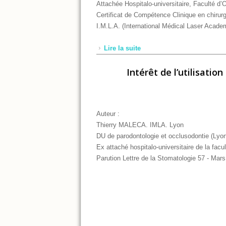
Attachée Hospitalo-universi
taire, Faculté d
Certificat de Compétence
Clinique en chirur
I.M.L.A. (International Médical Laser Acade
Lire la suite
de Utilisation des lasers 
Intérêt de l’utilisatio
Auteur :
Thierry MALECA. IMLA. Lyon
DU de parodontologie et occlusodontie (Lyo
Ex attaché hospitalo-universitaire de la facu
Parution Lettre de la Stomatologie 57 - Mar