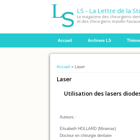
LS - La Lettre de la 
Le magazine des chirurgiens-dent
et des chirurgiens maxillo-faciau
Accueil
Archives LS
Thème
Vous êtes ici
Accueil
» Laser
Laser
Utilisation des lasers diod
Auteurs :
Elisabeth HOLLARD
(Miramas)
Docteur en chirurgie dentaire