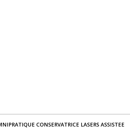
 en Implantologie post-extractionnelle immédiate
NIPRATIQUE CONSERVATRICE LASERS ASSISTEE