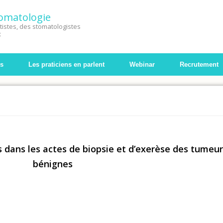
Stomatologie
istes, des stomatologistes
x
s
Les praticiens en parlent
Webinar
Recrutement
es dans les actes de biopsie et d’exerèse des tumeur
bénignes