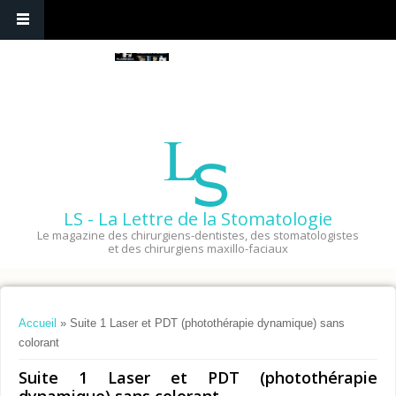
LS - La Lettre de la Stomatologie
Le magazine des chirurgiens-dentistes, des stomatologistes
et des chirurgiens maxillo-faciaux
Vous êtes ici
Accueil
» Suite 1 Laser et PDT (photothérapie dynamique) sans
colorant
Suite 1 Laser et PDT (photothérapie
dynamique) sans colorant