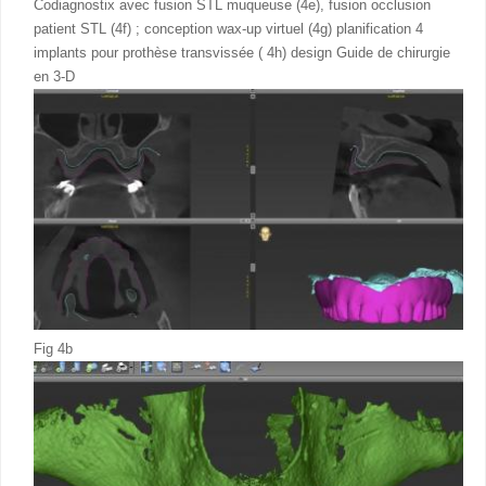
Codiagnostix avec fusion STL muqueuse (4e), fusion occlusion
patient STL (4f) ; conception wax-up virtuel (4g) planification 4
implants pour prothèse transvissée ( 4h) design Guide de chirurgie
en 3-D
Fig 4b