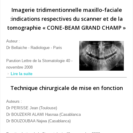
Imagerie tridimentionnelle maxillo-faciale
:indications respectives du scanner et de la
tomographie « CONE-BEAM GRAND CHAMP »
Auteur :
Dr Bellaiche - Radiologue - Paris
Parution Lettre de la Stomatologie 40 -
novembre 2008
Lire la suite
de Imagerie tridimentionnelle maxillo-faciale
:indications respectives du scanner et de la
Technique chirurgicale de mise en fonction
tomographie « CONE-BEAM GRAND CHAMP »
Auteurs :
Dr PERISSE Jean (Toulouse)
Dr BOUZEKRI ALAMI Hasnaa (Casablanca
Dr BOUZOUBAA Najwa (Casablanca)