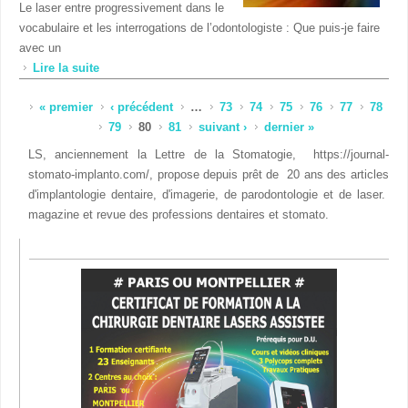
Le laser entre progressivement dans le
vocabulaire et les interrogations de l’odontologiste : Que puis-je faire
avec un
Lire la suite
de Laser dentaire : Déjà demain ! Comment et
pourquoi faire entrer le laser dans nos cabinets ?
Pages
« premier
‹ précédent
…
73
74
75
76
77
78
Considérations économiques et pratiques.
79
80
81
suivant ›
dernier »
LS, anciennement la Lettre de la Stomatogie, https://journal-
stomato-implanto.com/, propose depuis prêt de 20 ans des articles
d'implantologie dentaire, d'imagerie, de parodontologie et de laser.
magazine et revue des professions dentaires et stomato.