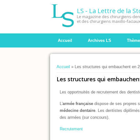
LS - La Lettre de la 
Le magazine des chirurgiens-dent
et des chirurgiens maxillo-faciau
Accueil
Archives LS
Thème
Vous êtes ici
Accueil
» Les structures qui embauchent en 2
Les structures qui embauchent
Les opportnuités de recrutement des dentis
L'
armée française
dispose de ses propres s
médecine dentaire
. Les dentistes diplômés
des armées (sur concours).
Recrutement