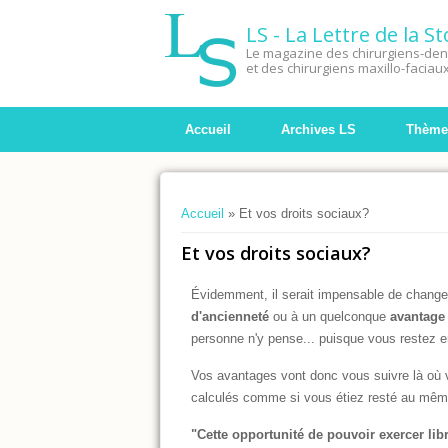
LS - La Lettre de la 
Le magazine des chirurgiens-dent
et des chirurgiens maxillo-faciau
Accueil
Archives LS
Thème
Vous êtes ici
Accueil
» Et vos droits sociaux?
Et vos droits sociaux?
Évidemment, il serait impensable de change
d'ancienneté
ou à un quelconque
avantage 
personne n'y pense... puisque vous restez e
Vos avantages vont donc vous suivre là où 
calculés comme si vous étiez resté au même
"Cette opportunité de pouvoir exercer lib