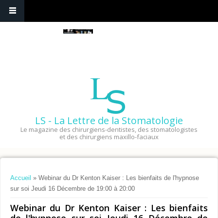
LS - La Lettre de la Stomatologie
Le magazine des chirurgiens-dentistes, des stomatologistes
et des chirurgiens maxillo-faciaux
Vous êtes ici
Accueil
» Webinar du Dr Kenton Kaiser : Les bienfaits de l'hypnose
sur soi Jeudi 16 Décembre de 19:00 à 20:00
Webinar du Dr Kenton Kaiser : Les bienfaits
de l'hypnose sur soi Jeudi 16 Décembre de