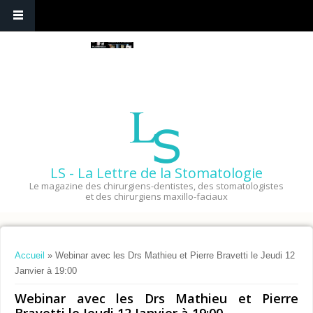
LS - La Lettre de la Stomatologie
Le magazine des chirurgiens-dentistes, des stomatologistes
et des chirurgiens maxillo-faciaux
Vous êtes ici
Accueil
» Webinar avec les Drs Mathieu et Pierre Bravetti le Jeudi 12
Janvier à 19:00
Webinar avec les Drs Mathieu et Pierre
Bravetti le Jeudi 12 Janvier à 19:00