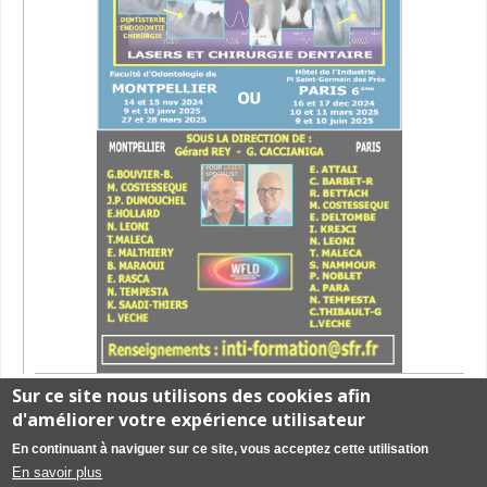
Sur ce site nous utilisons des cookies afin
d'améliorer votre expérience utilisateur
Mentions légales
-
création de site web pour cabinet dentaire créé
par
En continuant à naviguer sur ce site, vous acceptez cette utilisation
www.denti-site.fr
-
consignes de rédaction d'article
-
Contacter le site
En savoir plus