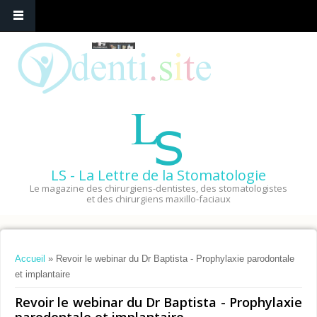
LS - La Lettre de la Stomatologie
Le magazine des chirurgiens-dentistes, des stomatologistes
et des chirurgiens maxillo-faciaux
Vous êtes ici
Accueil
» Revoir le webinar du Dr Baptista - Prophylaxie parodontale
et implantaire
Revoir le webinar du Dr Baptista - Prophylaxie
parodontale et implantaire