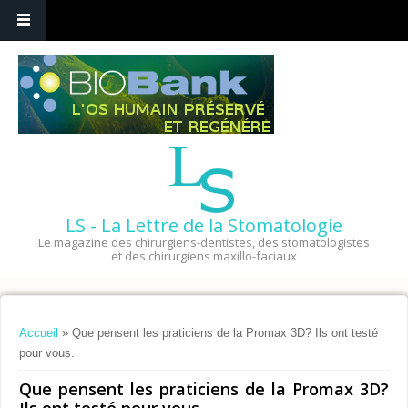
LS - La Lettre de la Stomatologie
Le magazine des chirurgiens-dentistes, des stomatologistes
et des chirurgiens maxillo-faciaux
Vous êtes ici
Accueil
» Que pensent les praticiens de la Promax 3D? Ils ont testé
pour vous.
Que pensent les praticiens de la Promax 3D?
Ils ont testé pour vous.