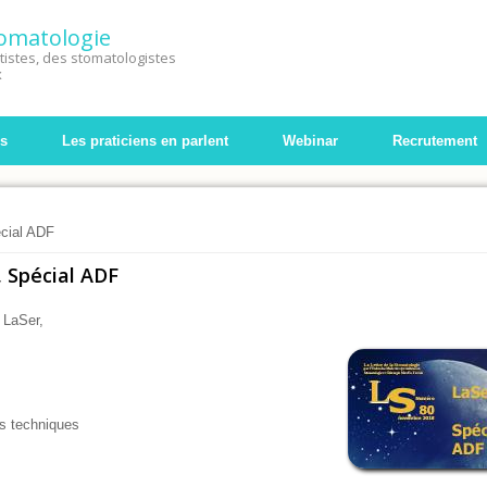
Stomatologie
istes, des stomatologistes
x
s
Les praticiens en parlent
Webinar
Recrutement
cial ADF
 Spécial ADF
 LaSer,
es techniques