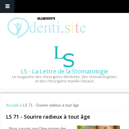
LS - La Lettre de la Stomatologie
Le magazine des chirurgiens-dentistes, des stomatologistes
et des chirurgiens maxillo-faciaux
Vous êtes ici
Accueil
» LS 71 - Sourire radieux à tout âge
LS 71 - Sourire radieux à tout âge
Nous savons que l'âge moyen des