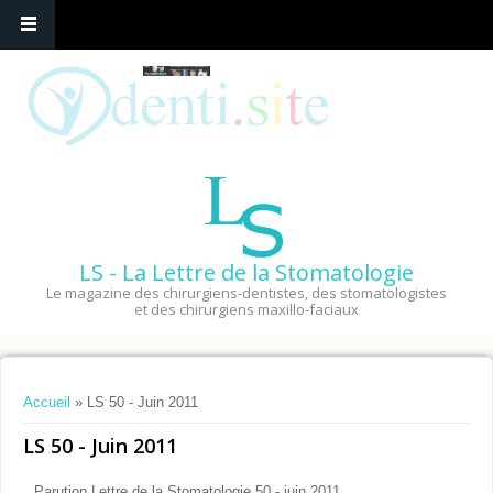
LS - La Lettre de la Stomatologie
Le magazine des chirurgiens-dentistes, des stomatologistes
et des chirurgiens maxillo-faciaux
Vous êtes ici
Accueil
» LS 50 - Juin 2011
LS 50 - Juin 2011
Parution Lettre de la Stomatologie 50 - juin 2011