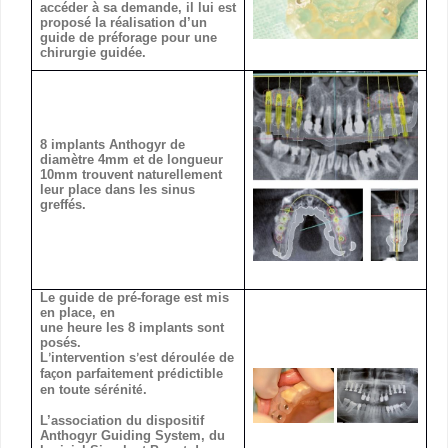
accéder à sa demande, il lui est
proposé la réalisation d’un
guide de préforage pour une
chirurgie guidée.
8 implants Anthogyr de
diamètre 4mm et de longueur
10mm trouvent naturellement
leur place dans les sinus
greffés.
Le guide de pré-forage est mis
en place, en
une heure les 8 implants sont
posés.
L
intervention s
est d
roul
e de
’
’
é
é
fa
on parfaitement pr
dictible
ç
é
en toute s
r
nit
.
é
é
é
L’association du dispositif
Anthogyr Guiding System, du