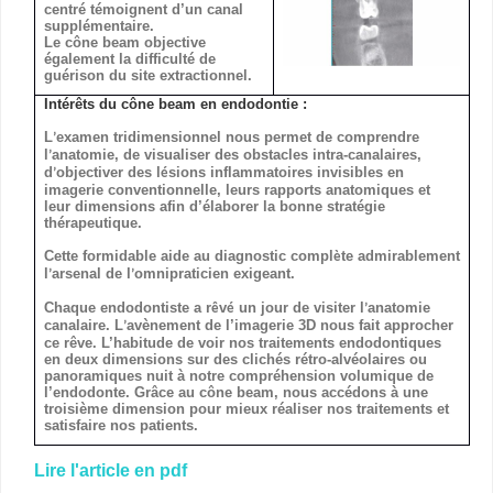
centré témoignent d’un canal
supplémentaire.
Le cône beam objective
également la difficulté de
guérison du site extractionnel.
Intérêts du cône beam en endodontie :
L
examen tridimensionnel nous permet de comprendre
’
l
anatomie, de visualiser des obstacles intra-canalaires,
’
d
objectiver des l
sions inflammatoires invisibles en
’
é
imagerie conventionnelle, leurs rapports anatomiques et
leur dimensions afin d’élaborer la bonne stratégie
thérapeutique.
Cette formidable aide au diagnostic compl
te admirablement
è
l
arsenal de l
omnipraticien exigeant.
’
’
Chaque endodontiste a r
v
un jour de visiter l
anatomie
ê
é
’
canalaire. L
avènement de l’imagerie 3D nous fait approcher
’
ce rêve. L’habitude de voir nos traitements endodontiques
en deux dimensions sur des clichés rétro-alvéolaires ou
panoramiques nuit à notre compréhension volumique de
l’endodonte. Grâce au cône beam, nous accédons à une
troisième dimension pour mieux réaliser nos traitements et
satisfaire nos patients.
Lire l'article en pdf