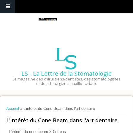
LS - La Lettre de la Stomatologie
Le magazine des chirurgiens-dentistes, des stomatologistes
et des chirurgiens maxillo-faciaux
Vous êtes ici
Accueil
» L'intérêt du Cone Beam dans l'art dentaire
L'intérêt du Cone Beam dans l'art dentaire
L'intérêt du cone beam 3D et pas