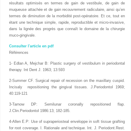
résultats optimisés en termes de gain de vestibule, de gain de
muqueuse attachée et de gain recouvrement radiculaire, ainsi qu’en
termes de diminution de la morbidité post-opératoire. Et ce, tout en
étant une technique simple, rapide, reproductible et micro-invasive,
dans la lignée des progrès que connaît le domaine de la chirurgie
muco-gingivale.
Consulter l'article en pdf
Références
1- Edlan A, Mejchar B: Plastic surgery of vestibulum in periodontal
therapy. Int Dent J. 1963; 13:593
2-Summer CF. Surgical repair of recession on the maxillary cuspid.
Incisaly repositioning the gingival tissues. J.Periodontol 1969;
40:119-121
3-Tarnow DP: Semilunar coronally repositioned flap.
J.Clin.Periodontol 1986:13; 182-185.
4-Allen E.P: Use of supraperiosteal enveloppe in soft tissue grafting
for root coverage. I. Rationale and technique. Int. J. Periodont.Rest.