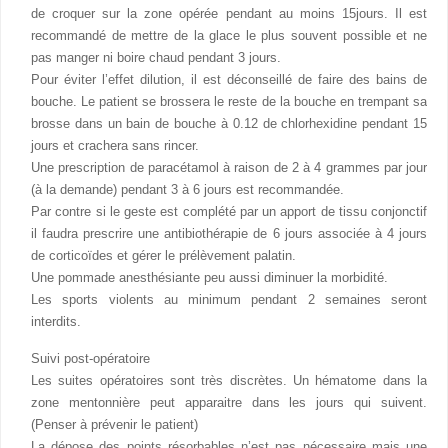
de croquer sur la zone opérée pendant au moins 15jours. Il est
recommandé de mettre de la glace le plus souvent possible et ne
pas manger ni boire chaud pendant 3 jours.
Pour éviter l’effet dilution, il est déconseillé de faire des bains de
bouche. Le patient se brossera le reste de la bouche en trempant sa
brosse dans un bain de bouche à 0.12 de chlorhexidine pendant 15
jours et crachera sans rincer.
Une prescription de paracétamol à raison de 2 à 4 grammes par jour
(à la demande) pendant 3 à 6 jours est recommandée.
Par contre si le geste est complété par un apport de tissu conjonctif
il faudra prescrire une antibiothérapie de 6 jours associée à 4 jours
de corticoïdes et gérer le prélèvement palatin.
Une pommade anesthésiante peu aussi diminuer la morbidité.
Les sports violents au minimum pendant 2 semaines seront
interdits.
Suivi post-opératoire
Les suites opératoires sont très discrètes. Un hématome dans la
zone mentonnière peut apparaitre dans les jours qui suivent.
(Penser à prévenir le patient)
La dépose des points résorbables n’est pas nécessaire mais une