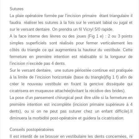
Sutures
La plaie opératoire formée par l’incision primaire étant triangulaire il
faudra réaliser les sutures à la fois sur le versant labial ou jugal et
sur le versant dentaire. On prendra un fil Vicryl 5/0 rapide.
A la face interne des lèvres ou des joues (Fig 1 e) : 2 ou 3 points
simples superficiels sont réalisés pour fermer verticalement les
côtés du triangle ce qui augmentera la hauteur du vestibule. Cette
fermeture en première intention est réalisable si la longueur de
l’incision n’excède pas 4 dents.
Sur le versant dentaire, une suture périostée continue est pratiquée
à la limite de l’incision horizontale (base du triangle)(fig 1 f) afin de
créer le nouveau vestibule en fixant la gencive disséquée qui
cicatrisera en muqueuse attachée(évitant la récidive des brides).
La pose d’un pansement chirurgical peut être utile si la fermeture en
première intention est incomplète (incision primaire supérieure à 4
dents), ou si on ne peut pas suturer chez un enfant difficile).Il
diminuera la morbidité post-opératoire et guidera la cicatrisation.
Conseils postopératoires
Il est interdit de se brosser en vestibulaire les dents concernées, ni