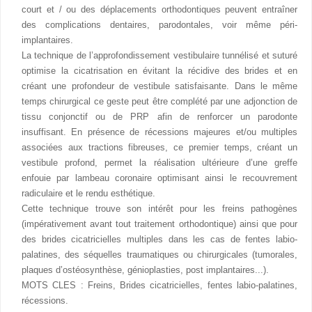
court et / ou des déplacements orthodontiques peuvent entraîner
des complications dentaires, parodontales, voir même péri-
implantaires.
La technique de l’approfondissement vestibulaire tunnélisé et suturé
optimise la cicatrisation en évitant la récidive des brides et en
créant une profondeur de vestibule satisfaisante. Dans le même
temps chirurgical ce geste peut être complété par une adjonction de
tissu conjonctif ou de PRP afin de renforcer un parodonte
insuffisant. En présence de récessions majeures et/ou multiples
associées aux tractions fibreuses, ce premier temps, créant un
vestibule profond, permet la réalisation ultérieure d’une greffe
enfouie par lambeau coronaire optimisant ainsi le recouvrement
radiculaire et le rendu esthétique.
Cette technique trouve son intérêt pour les freins pathogènes
(impérativement avant tout traitement orthodontique) ainsi que pour
des brides cicatricielles multiples dans les cas de fentes labio-
palatines, des séquelles traumatiques ou chirurgicales (tumorales,
plaques d’ostéosynthèse, génioplasties, post implantaires...).
MOTS CLES : Freins, Brides cicatricielles, fentes labio-palatines,
récessions.