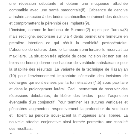
une récession débutante et obtenir une muqueuse attachée
compatible avec une santé parodontale(8). L’absence de gencive
attachée associée à des brides cicatricielles entrainent des douleurs
et compromettent la pérennité des implants(9).
L’incision, comme le lambeau de Summer(2) repris par Tarnow(3)
mais rectiligne, sectorisée sur 3 à 4 dents permet une fermeture en
première intention ce qui réduit la morbidité postopératoire.
L’absence de sutures dans le lambeau semi-lunaire le réservait au
maxillaire. La situation très apicale de cette incision (et non sur les
freins ou brides) donne une hauteur de vestibule satisfaisante pour
la stabilité des résultats .La variante de la technique de Kazanjian
(10) pour l’environnement implantaire nécessite des incisions de
décharges qui sont évitées par la tunnélisation (4,5) sous papillaire
et dans le prolongement latéral. Ceci permettant de recouvrir des
récessions débutantes, de libérer des brides pour l’adjonction
éventuelle d’un conjonctif. Pour terminer, les sutures verticales et
périostées augmentent respectivement la profondeur du vestibule
et fixent au périoste sous-jacent la muqueuse ainsi libérée. La
nouvelle attache conjonctive ainsi formée permettra une stabilité
des résultats.