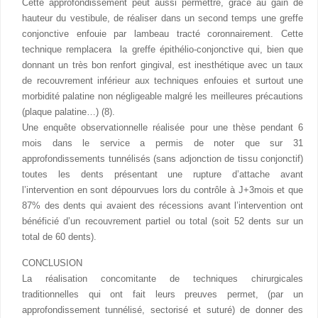
Cette approfondissement peut aussi permettre, grâce au gain de
hauteur du vestibule, de réaliser dans un second temps une greffe
conjonctive enfouie par lambeau tracté coronnairement. Cette
technique remplacera la greffe épithélio-conjonctive qui, bien que
donnant un très bon renfort gingival, est inesthétique avec un taux
de recouvrement inférieur aux techniques enfouies et surtout une
morbidité palatine non négligeable malgré les meilleures précautions
(plaque palatine…) (8).
Une enquête observationnelle réalisée pour une thèse pendant 6
mois dans le service a permis de noter que sur 31
approfondissements tunnélisés (sans adjonction de tissu conjonctif)
toutes les dents présentant une rupture d’attache avant
l’intervention en sont dépourvues lors du contrôle à J+3mois et que
87% des dents qui avaient des récessions avant l’intervention ont
bénéficié d’un recouvrement partiel ou total (soit 52 dents sur un
total de 60 dents).
CONCLUSION
La réalisation concomitante de techniques chirurgicales
traditionnelles qui ont fait leurs preuves permet, (par un
approfondissement tunnélisé, sectorisé et suturé) de donner des