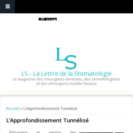
LS - La Lettre de la Stomatologie
Le magazine des chirurgiens-dentistes, des stomatologistes
et des chirurgiens maxillo-faciaux
Vous êtes ici
Accueil
» L’Approfondissement Tunnélisé
L’Approfondissement Tunnélisé
Prévention et gestion des