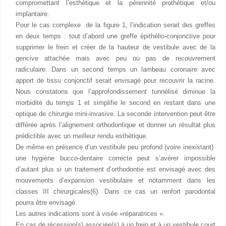
compromettant l’esthétique et la pérennité prothétique et/ou
implantaire.
Pour le cas complexe de la figure 1, l’indication serait des greffes
en deux temps : tout d’abord une greffe épithélio-conjonctive pour
supprimer le frein et créer de la hauteur de vestibule avec de la
gencive attachée mais avec peu ou pas de recouvrement
radiculaire. Dans un second temps un lambeau coronaire avec
apport de tissu conjonctif serait envisagé pour recouvrir la racine.
Nous constatons que l’approfondissement tunnélisé diminue la
morbidité du temps 1 et simplifie le second en restant dans une
optique de chirurgie mini-invasive. La seconde intervention peut être
différée après l’alignement orthodontique et donner un résultat plus
prédictible avec un meilleur rendu esthétique.
De même en présence d’un vestibule peu profond (voire inexistant)
une hygiène bucco-dentaire correcte peut s’avérer impossible
d’autant plus si un traitement d’orthodontie est envisagé avec des
mouvements d’expansion vestibulaire et notamment dans les
classes III chirurgicales(6). Dans ce cas un renfort parodontal
pourra être envisagé.
Les autres indications sont à visée «réparatrices ».
En cas de récession(s) associée(s) à un frein et à un vestibule court