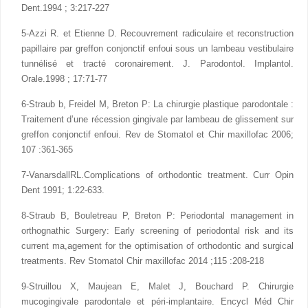
Dent.1994 ; 3:217-227
5-Azzi R. et Etienne D. Recouvrement radiculaire et reconstruction
papillaire par greffon conjonctif enfoui sous un lambeau vestibulaire
tunnélisé et tracté coronairement. J. Parodontol. Implantol.
Orale.1998 ; 17:71-77
6-Straub b, Freidel M, Breton P: La chirurgie plastique parodontale :
Traitement d’une récession gingivale par lambeau de glissement sur
greffon conjonctif enfoui. Rev de Stomatol et Chir maxillofac 2006;
107 :361-365
7-VanarsdallRL.Complications of orthodontic treatment. Curr Opin
Dent 1991; 1:22-633.
8-Straub B, Bouletreau P, Breton P: Periodontal management in
orthognathic Surgery: Early screening of periodontal risk and its
current ma,agement for the optimisation of orthodontic and surgical
treatments. Rev Stomatol Chir maxillofac 2014 ;115 :208-218
9-Struillou X, Maujean E, Malet J, Bouchard P. Chirurgie
mucogingivale parodontale et péri-implantaire. Encycl Méd Chir