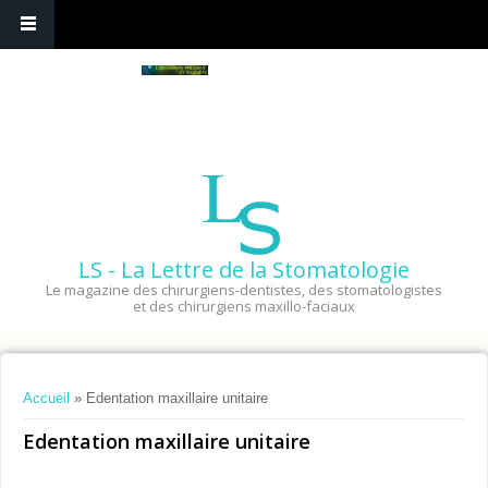
LS - La Lettre de la Stomatologie
Le magazine des chirurgiens-dentistes, des stomatologistes
et des chirurgiens maxillo-faciaux
Vous êtes ici
Accueil
» Edentation maxillaire unitaire
Edentation maxillaire unitaire